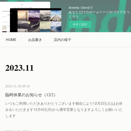
Ameba Owndで
あなただけのホームページやブログをつ
くろう
今すぐ試す
HOME
お品書き
店内の様子
2023
.
11
2023.11.30 05:10
臨時休業のお知らせ（12/2）
いつもご利用いただきありがとうございます都合により12月2日(土)はお休
みをいただきます12月4日(月)から通常営業となりますよろしくお願いいた
します