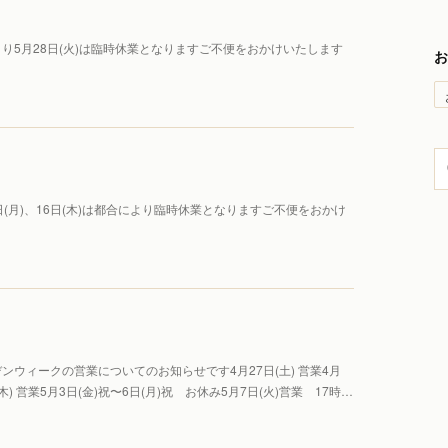
5月28日(火)は臨時休業となりますご不便をおかけいたします
お
(月)、16日(木)は都合により臨時休業となりますご不便をおかけ
ウィークの営業についてのお知らせです4月27日(土) 営業4月
(木) 営業5月3日(金)祝〜6日(月)祝 お休み5月7日(火)営業 17時…