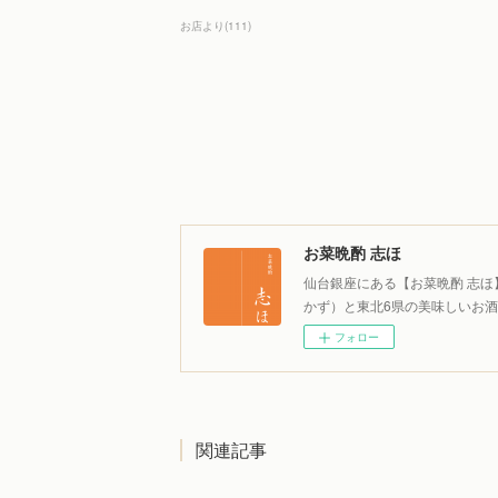
お店より
(
111
)
お菜晩酌 志ほ
仙台銀座にある【お菜晩酌 志
かず）と東北6県の美味しいお
フォロー
関連記事